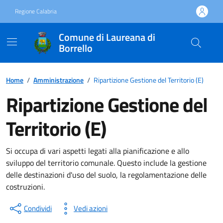
Vai ai contenuti
Vai al footer
Regione Calabria
Comune di Laureana di
Borrello
Home
/
Amministrazione
/
Ripartizione Gestione del Territorio (E)
Ripartizione Gestione del
Territorio (E)
Si occupa di vari aspetti legati alla pianificazione e allo
sviluppo del territorio comunale. Questo include la gestione
delle destinazioni d'uso del suolo, la regolamentazione delle
costruzioni.
Condividi
Vedi azioni