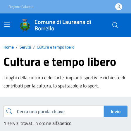
Vai ai contenuti
Vai al footer
Regione Calabria
Comune di Laureana di
Borrello
Home
/
Servizi
/
Cultura e tempo libero
Cultura e tempo libero
Luoghi della cultura e dell’arte, impianti sportivi e richieste di
contributi per la cultura, lo spettacolo e lo sport.
Esplora tutti i servizi
Cerca una parola chiave
Invio
1
servizi trovati in ordine alfabetico