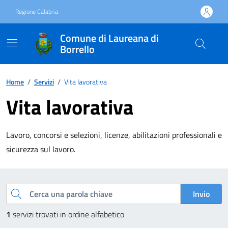
Vai ai contenuti
Vai al footer
Regione Calabria
Comune di Laureana di
Borrello
Home
/
Servizi
/
Vita lavorativa
Vita lavorativa
Lavoro, concorsi e selezioni, licenze, abilitazioni professionali e
sicurezza sul lavoro.
Esplora tutti i servizi
Cerca una parola chiave
Invio
1
servizi trovati in ordine alfabetico