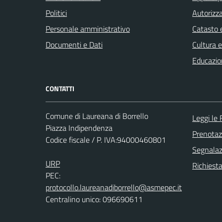
Politici
Autorizza
Personale amministrativo
Catasto e
Documenti e Dati
Cultura 
Educazio
CONTATTI
Comune di Laureana di Borrello
Leggi le
Piazza Indipendenza
Prenota
Codice fiscale / P. IVA:94000460801
Segnalazi
URP
Richiest
PEC:
protocollo.laureanadiborrello@asmepec.it
Centralino unico: 096690611