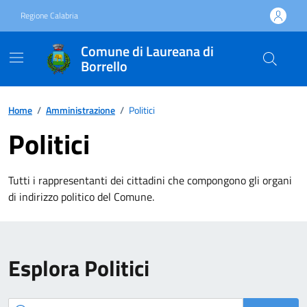
Vai ai contenuti
Vai al footer
Regione Calabria
Comune di Laureana di
Borrello
Home
/
Amministrazione
/
Politici
Politici
Tutti i rappresentanti dei cittadini che compongono gli organi
di indirizzo politico del Comune.
Esplora Politici