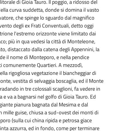
orale di Gioia Tauro. Il poggio, a ridosso del
ella curva suddetta, donde si domina il vasto
rvatore, che spinge lo sguardo dal magnifico
vento degli ex Frati Conventuali, detto oggi
trione l'estremo orizzonte viene limitato dai
co; più in qua vedesi la città di Monteleone,
o, distaccato dalla catena degli Appennini, la
nde il nome di Monteporo, e nella pendice
etti comunemente Quartieri. A mezzodì,
uella rigogliosa vegetazione il biancheggiar di
monte, vestita di selvaggia boscaglia, ed il Monte
radando in tre colossali scaglioni, fa vedere in
ia e va a bagnarsi nel golfo di Gioia Tauro. Ed
giante pianura bagnata dal Mesima e dal
in mille guise, chiusa a sud-ovest dei monti di
oro (sulla cui china ripida e petrosa giace
 tinta azzurra, ed in fondo, come per terminare