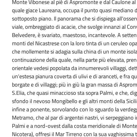
Monte Vibonese al piè di Aspromonte e dal Caulone al lit
quale giace Laureana, occupa il punto quasi mediano d
sottoposto piano. Il panorama che si dispiega all'osse
viale, ombreggiato di acacie, che svolge innanzi al Con
Belvedere, è svariato, maestoso, incantevole. A setten
monti del Nicastrese con la loro tinta di un ceruleo opa
che mollemente si adagia sulla china di un monte isolat
continuazione della quale, nella parte più elevata, pre
orientale vedesi popolata da innumerevoli villaggi, d
un'estesa pianura coverta di ulivi e di aranceti, e fra q
borgate e di villaggi; più in giù la gran massa di Aspro
S.Elia, che quasi minaccioso sta sopra Palmi, e che, dig
sfondo il nevoso Mongibello e gli altri monti della Sicil
infine a ponente, sorvolando con lo sguardo la verdeg
Metramo, che al par di argentei nastri, vi serpeggiano 
Palmi e a nord-ovest dalla costa meridionale di Montep
Nicotera), offresi il Mar Tirreno con la sua vaghissima