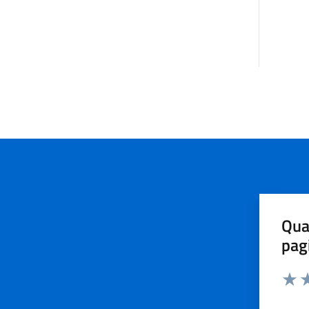
Qua
pag
Valut
Va