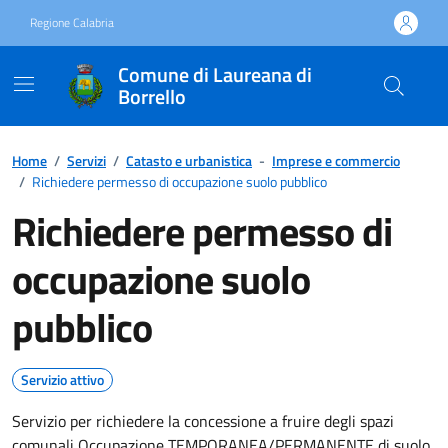
Vai ai contenuti
Vai al footer
Regione Calabria
Comune di Laureana di
Borrello
Home
/
Servizi
/
Catasto e urbanistica
-
Imprese e commercio
/
Richiedere permesso di occupazione suolo pubblico
Richiedere permesso di
occupazione suolo
pubblico
Servizio attivo
Servizio per richiedere la concessione a fruire degli spazi
comunali Occupazione TEMPORANEA/PERMANENTE di suolo