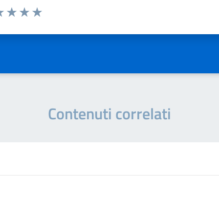
a 1 stelle su 5
luta 2 stelle su 5
Valuta 3 stelle su 5
Valuta 4 stelle su 5
Valuta 5 stelle su 5
Contenuti correlati