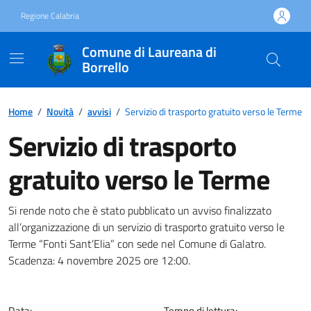
Vai ai contenuti
Vai al footer
Regione Calabria
Comune di Laureana di
Borrello
Home
/
Novità
/
avvisi
/
Servizio di trasporto gratuito verso le Terme
Servizio di trasporto
gratuito verso le Terme
Dettagli della notizia
Si rende noto che è stato pubblicato un avviso finalizzato
all’organizzazione di un servizio di trasporto gratuito verso le
Terme “Fonti Sant’Elia” con sede nel Comune di Galatro.
Scadenza: 4 novembre 2025 ore 12:00.
Data:
Tempo di lettura: