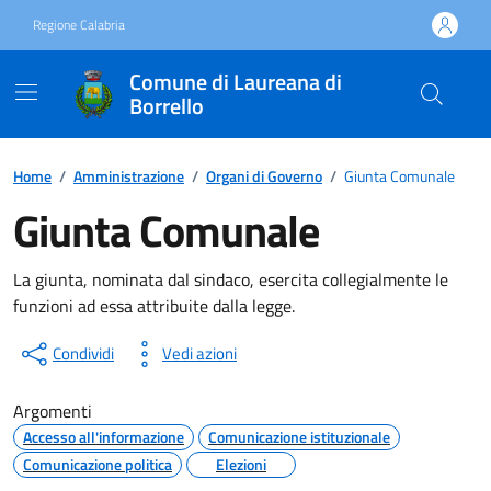
Vai ai contenuti
Vai al footer
Regione Calabria
Comune di Laureana di
Borrello
Home
/
Amministrazione
/
Organi di Governo
/
Giunta Comunale
Giunta Comunale
La giunta, nominata dal sindaco, esercita collegialmente le
funzioni ad essa attribuite dalla legge.
Condividi
Vedi azioni
Argomenti
Accesso all'informazione
Comunicazione istituzionale
Comunicazione politica
Elezioni