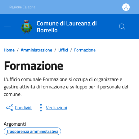
Vai ai contenuti
Vai al footer
Regione Calabria
Comune di Laureana di
Borrello
Home
/
Amministrazione
/
Uffici
/
Formazione
Formazione
L'ufficio comunale Formazione si occupa di organizzare e
gestire attività di formazione e sviluppo per il personale del
comune.
Condividi
Vedi azioni
Argomenti
Trasparenza amministrativa