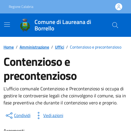
Vai ai contenuti
Vai al footer
Regione Calabria
Comune di Laureana di
Borrello
Home
/
Amministrazione
/
Uffici
/
Contenzioso e precontenzioso
Contenzioso e
precontenzioso
L'ufficio comunale Contenzioso e Precontenzioso si occupa di
gestire le controversie legali che coinvolgono il comune, sia in
fase preventiva che durante il contenzioso vero e proprio.
Condividi
Vedi azioni
Argomenti