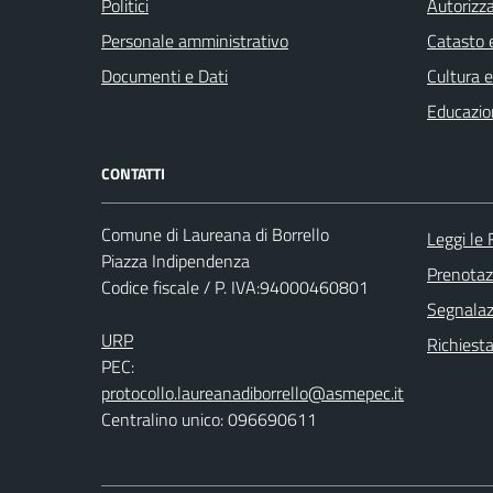
Politici
Autorizza
Personale amministrativo
Catasto e
Documenti e Dati
Cultura 
Educazio
CONTATTI
Comune di Laureana di Borrello
Leggi le
Piazza Indipendenza
Prenota
Codice fiscale / P. IVA:94000460801
Segnalazi
URP
Richiest
PEC:
protocollo.laureanadiborrello@asmepec.it
Centralino unico: 096690611