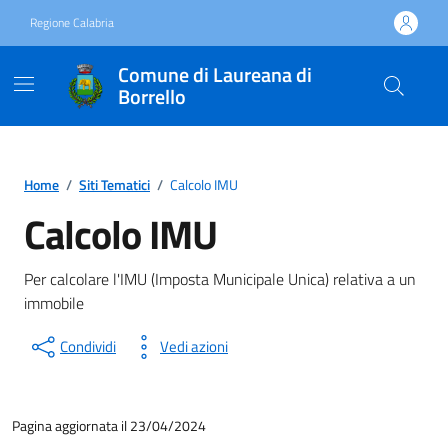
Vai ai contenuti
Vai al footer
Regione Calabria
Comune di Laureana di
Borrello
Home
/
Siti Tematici
/
Calcolo IMU
Calcolo IMU
Per calcolare l'IMU (Imposta Municipale Unica) relativa a un
immobile
Condividi
Vedi azioni
Pagina aggiornata il 23/04/2024