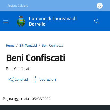
Vai ai contenuti
Vai al footer
Regione Calabria
Comune di Laureana di
Borrello
Home
/
Siti Tematici
/
Beni Confiscati
Beni Confiscati
Beni Confiscati
Condividi
Vedi azioni
Pagina aggiornata il 05/08/2024