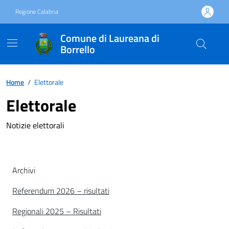
Vai ai contenuti
Vai al footer
Regione Calabria
Comune di Laureana di
Borrello
Home
/
Elettorale
Elettorale
Notizie elettorali
Archivi
Referendum 2026 – risultati
Regionali 2025 – Risultati