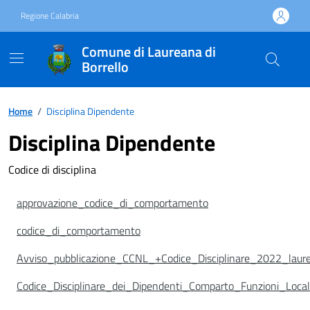
Vai ai contenuti
Vai al footer
Regione Calabria
Comune di Laureana di
Borrello
Home
/
Disciplina Dipendente
Disciplina Dipendente
Codice di disciplina
approvazione_codice_di_comportamento
codice_di_comportamento
Avviso_pubblicazione_CCNL_+Codice_Disciplinare_2022_laur
Codice_Disciplinare_dei_Dipendenti_Comparto_Funzioni_Loc