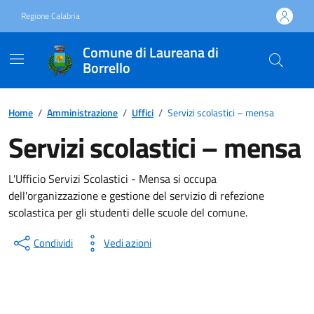
Vai ai contenuti
Vai al footer
Regione Calabria
Comune di Laureana di
Borrello
Home
/
Amministrazione
/
Uffici
/
Servizi scolastici – mensa
Servizi scolastici – mensa
L'Ufficio Servizi Scolastici - Mensa si occupa
dell'organizzazione e gestione del servizio di refezione
scolastica per gli studenti delle scuole del comune.
Condividi
Vedi azioni