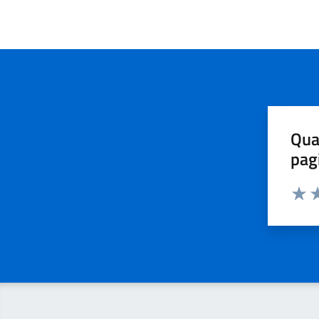
Qua
pag
Valut
Va