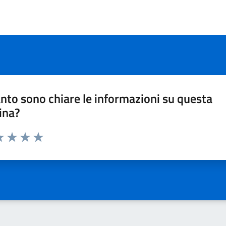
nto sono chiare le informazioni su questa
ina?
a 1 stelle su 5
luta 2 stelle su 5
Valuta 3 stelle su 5
Valuta 4 stelle su 5
Valuta 5 stelle su 5